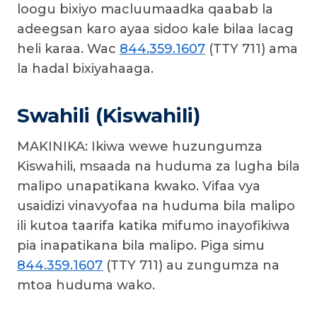
loogu bixiyo macluumaadka qaabab la
adeegsan karo ayaa sidoo kale bilaa lacag
heli karaa. Wac
844.359.1607
(TTY 711) ama
la hadal bixiyahaaga.
Swahili (Kiswahili)
MAKINIKA: Ikiwa wewe huzungumza
Kiswahili, msaada na huduma za lugha bila
malipo unapatikana kwako. Vifaa vya
usaidizi vinavyofaa na huduma bila malipo
ili kutoa taarifa katika mifumo inayofikiwa
pia inapatikana bila malipo. Piga simu
844.359.1607
(TTY 711) au zungumza na
mtoa huduma wako.