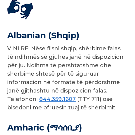
Albanian (Shqip)
VINI RE: Nëse flisni shqip, shërbime falas
të ndihmës së gjuhës janë në dispozicion
për ju. Ndihma të përshtatshme dhe
shërbime shtesë për të siguruar
informacion në formate të përdorshme
janë gjithashtu në dispozicion falas.
Telefononi
844.359.1607
(TTY 711) ose
bisedoni me ofruesin tuaj të shërbimit.
Amharic (ማሳሰቢያ)