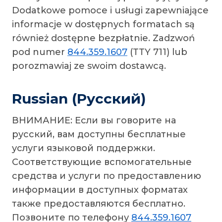
Dodatkowe pomoce i usługi zapewniające
informacje w dostępnych formatach są
również dostępne bezpłatnie. Zadzwoń
pod numer
844.359.1607
(TTY 711) lub
porozmawiaj ze swoim dostawcą.
Russian (Pусский)
ВНИМАНИЕ: Если вы говорите на
русский, вам доступны бесплатные
услуги языковой поддержки.
Соответствующие вспомогательные
средства и услуги по предоставлению
информации в доступных форматах
также предоставляются бесплатно.
Позвоните по телефону
844.359.1607