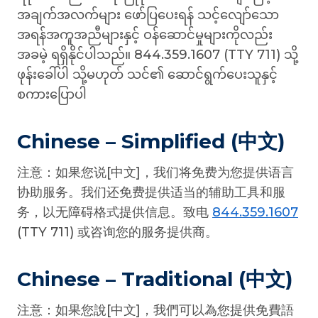
အချက်အလက်များ ဖော်ပြပေးရန် သင့်လျော်သော
အရန်အကူအညီများနှင့် ဝန်ဆောင်မှုများကိုလည်း
အခမဲ့ ရရှိနိုင်ပါသည်။ 844.359.1607 (TTY 711) သို့
ဖုန်းခေါ်ပါ သို့မဟုတ် သင်၏ ဆောင်ရွက်ပေးသူနှင့်
စကားပြောပါ
Chinese – Simplified (中文)
注意：如果您说[中文]，我们将免费为您提供语言
协助服务。我们还免费提供适当的辅助工具和服
务，以无障碍格式提供信息。致电
844.359.1607
(TTY 711) 或咨询您的服务提供商。
Chinese – Traditional (中文)
注意：如果您說[中文]，我們可以為您提供免費語