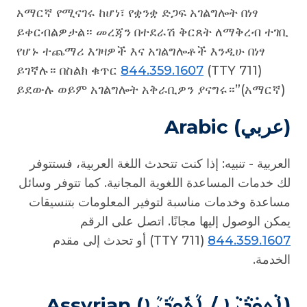
አማርኛ የሚናገሩ ከሆነ፣ የቋንቋ ድጋፍ አገልግሎት በነፃ
ይቀርብልዎታል። መረጃን በተደራሽ ቅርጸት ለማቅረብ ተገቢ
የሆኑ ተጨማሪ እገዛዎች እና አገልግሎቶች እንዲሁ በነፃ
ይገኛሉ። በስልክ ቁጥር
844.359.1607
(TTY 711)
ይደውሉ ወይም አገልግሎት አቅራቢዎን ያናግሩ።”(አማርኛ)
(عربي) Arabic
العربية - تنبيه: إذا كنت تتحدث اللغة العربية، فستتوفر
لك خدمات المساعدة اللغوية المجانية. كما تتوفر وسائل
مساعدة وخدمات مناسبة لتوفير المعلومات بتنسيقات
يمكن الوصول إليها مجانًا. اتصل على الرقم
(TTY 711) أو تحدث إلى مقدم
844.359.1607
الخدمة.
(ܐܵܬܘܿܪܵܝܵܐ / ܐܳܬܽܘܪܳܝܳܐ) Assyrian