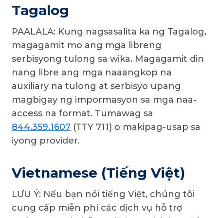
Tagalog
PAALALA: Kung nagsasalita ka ng Tagalog,
magagamit mo ang mga libreng
serbisyong tulong sa wika. Magagamit din
nang libre ang mga naaangkop na
auxiliary na tulong at serbisyo upang
magbigay ng impormasyon sa mga naa-
access na format. Tumawag sa
844.359.1607
(TTY 711) o makipag-usap sa
iyong provider.
Vietnamese (Tiếng Việt)
LƯU Ý: Nếu bạn nói tiếng Việt, chúng tôi
cung cấp miễn phí các dịch vụ hỗ trợ