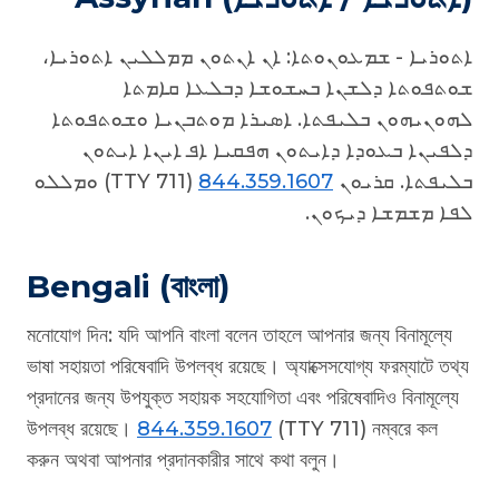
ܐܬܘܪܝܐ - ܫܡܥܘܢܘܬܐ: ܐܢ ܐܢܬܘܢ ܡܡܠܠܝܢ ܐܬܘܪܝܐ،
ܫܘܬܦܘܬܐ ܕܠܫܢܐ ܒܚܫܘܫܐ ܕܒܠܥܐ ܩܐܡܬܐ
ܠܗܘܢܝܗܘܢ ܒܠܝܦܬܐ. ܐܣܝܪܐ ܡܘܬܒܢܝܐ ܘܫܘܬܦܘܬܐ
ܕܠܦܝܢܐ ܒܥܘܕܐ ܕܐܝܬܘܢ ܗܦܩܝܐ ܐܦ ܐܝܢܐ ܐܝܬܘܢ
(TTY 711) ܘܡܠܠܘ
844.359.1607
ܒܠܝܦܬܐ. ܩܪܝܘܢ
ܠܦܐ ܡܫܡܫܐ ܕܝܟܘܢ.
Bengali (বাংলা)
মনোযোগ দিন: যদি আপনি বাংলা বলেন তাহলে আপনার জন্য বিনামূল্যে
ভাষা সহায়তা পরিষেবাদি উপলব্ধ রয়েছে। অ্যাক্সেসযোগ্য ফরম্যাটে তথ্য
প্রদানের জন্য উপযুক্ত সহায়ক সহযোগিতা এবং পরিষেবাদিও বিনামূল্যে
উপলব্ধ রয়েছে।
844.359.1607
(TTY 711) নম্বরে কল
করুন অথবা আপনার প্রদানকারীর সাথে কথা বলুন।