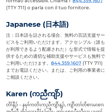
formati accessibili. Chiama l'
844.359.1607
(TTY 711) o parla con il tuo fornitore.
Japanese (日本語)
注：日本語を話される場合、無料の言語支援サー
ビスをご利用いただけます。アクセシブル（誰も
が利用できるよう配慮された）な形式で情報を提
供するための適切な補助支援やサービスも無料で
ご利用いただけます。
844.359.1607
(TTY 711)
までお電話ください。または、ご利用の事業者に
ご相談ください。
Karen (ကညီကျိာ်)
တိၢ်နီၣ် - နမ့ၢ်ကတိၤကညီကျိာ်န့ၣ်, ကျိာ်တၢ်တိစၢၤမၤစၢၤ
အခီလီ အိၣ်လၢနဂီၢ်န့ၣ်လီၤႋ တၢ်မၤစၢၤပီးလီလၢ ပှၤက့ၢ်