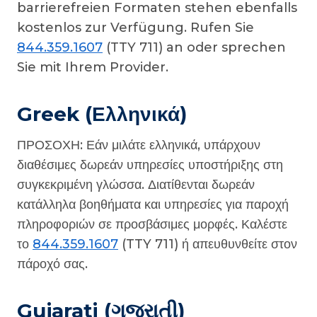
barrierefreien Formaten stehen ebenfalls
kostenlos zur Verfügung. Rufen Sie
844.359.1607
(TTY 711) an oder sprechen
Sie mit Ihrem Provider.
Greek (Ελληνικά)
ΠΡΟΣΟΧΗ: Εάν μιλάτε ελληνικά, υπάρχουν
διαθέσιμες δωρεάν υπηρεσίες υποστήριξης στη
συγκεκριμένη γλώσσα. Διατίθενται δωρεάν
κατάλληλα βοηθήματα και υπηρεσίες για παροχή
πληροφοριών σε προσβάσιμες μορφές. Καλέστε
το
844.359.1607
(TTY 711) ή απευθυνθείτε στον
πάροχό σας.
Gujarati (ગુજરાતી)