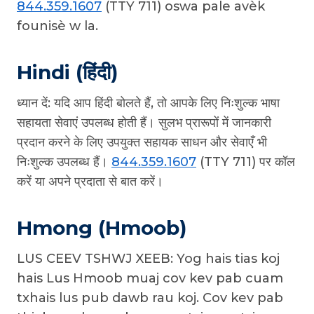
844.359.1607
(TTY 711) oswa pale avèk
founisè w la.
Hindi (हिंदी)
ध्यान दें: यदि आप हिंदी बोलते हैं, तो आपके लिए निःशुल्क भाषा
सहायता सेवाएं उपलब्ध होती हैं। सुलभ प्रारूपों में जानकारी
प्रदान करने के लिए उपयुक्त सहायक साधन और सेवाएँ भी
निःशुल्क उपलब्ध हैं।
844.359.1607
(TTY 711) पर कॉल
करें या अपने प्रदाता से बात करें।
Hmong (Hmoob)
LUS CEEV TSHWJ XEEB: Yog hais tias koj
hais Lus Hmoob muaj cov kev pab cuam
txhais lus pub dawb rau koj. Cov kev pab