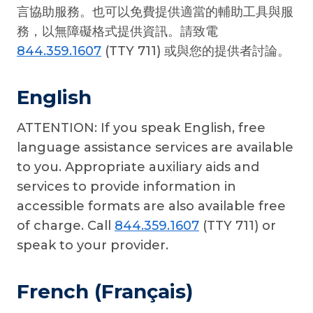
言協助服務。也可以免費提供適當的輔助工具與服
務，以無障礙格式提供資訊。請致電
844.359.1607
(TTY 711) 或與您的提供者討論。
English
ATTENTION: If you speak English, free
language assistance services are available
to you. Appropriate auxiliary aids and
services to provide information in
accessible formats are also available free
of charge. Call
844.359.1607
(TTY 711) or
speak to your provider.
French (Français)