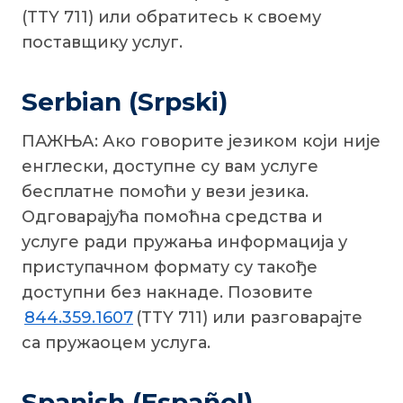
(TTY 711) или обратитесь к своему
поставщику услуг.
Serbian (Srpski)
ПАЖЊА: Ако говорите језиком који није
енглески, доступне су вам услуге
бесплатне помоћи у вези језика.
Одговарајућа помоћна средства и
услуге ради пружања информација у
приступачном формату су такође
доступни без накнаде. Позовите
844.359.1607
(TTY 711) или разговарајте
са пружаоцем услуга.
Spanish (Español)