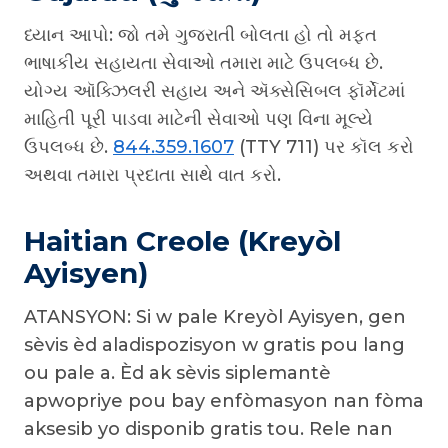
ધ્યાન આપો: જો તમે ગુજરાતી બોલતા હો તો મફત
ભાષાકીય સહાયતા સેવાઓ તમારા માટે ઉપલબ્ધ છે.
યોગ્ય ઑક્ઝિલરી સહાય અને ઍક્સેસિબલ ફૉર્મેટમાં
માહિતી પૂરી પાડવા માટેની સેવાઓ પણ વિના મૂલ્યે
ઉપલબ્ધ છે.
844.359.1607
(TTY 711) પર કૉલ કરો
અથવા તમારા પ્રદાતા સાથે વાત કરો.
Haitian Creole (Kreyòl
Ayisyen)
ATANSYON: Si w pale Kreyòl Ayisyen, gen
sèvis èd aladispozisyon w gratis pou lang
ou pale a. Èd ak sèvis siplemantè
apwopriye pou bay enfòmasyon nan fòma
aksesib yo disponib gratis tou. Rele nan