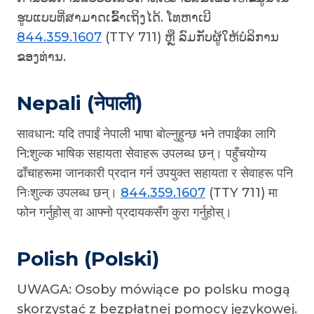
ຮູບແບບທີ່ສາມາດເຂົ້າເຖິງໄດ້. ໂທຫາເບີ
844.359.1607
(TTY 711) ຫຼື ລົມກັບຜູ້ໃຫ້ບໍລິການ
ຂອງທ່ານ.
Nepali (नेपाली)
सावधान: यदि तपाईं नेपाली भाषा बोल्नुहुन्छ भने तपाईंका लागि
नि:शुल्क भाषिक सहायता सेवाहरू उपलब्ध छन्। पहुँचयोग्य
ढाँचाहरूमा जानकारी प्रदान गर्न उपयुक्त सहायता र सेवाहरू पनि
निःशुल्क उपलब्ध छन्।
844.359.1607
(TTY 711) मा
फोन गर्नुहोस् वा आफ्नो प्रदायकसँग कुरा गर्नुहोस्।
Polish (Polski)
UWAGA: Osoby mówiące po polsku mogą
skorzystać z bezpłatnej pomocy językowej.