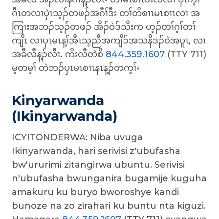
ဂီၤတလၢပှဲၤသ့ၣ်တဖၣ်အဂီၢ်ဒီး တၢ်တိစၢၤမၤစၢၤလၢ အ
ကြၢးအဘၣ်သ့ၣ်တဖၣ် အိၣ်ဝဲဒ်သိးက ဟ့ၣ်တၢ်ဂ့ၢ်တၢ်
ကျိၤ လၢပှၤမၤန့ၢ်အီၤသ့ညီအကျိၥ်အသနိဒၣ်ဝဲအပူၤ, လၢ
အခီလီန့ၣ်လီၤ. ကိးလီတဲစိ
844.359.1607
(TTY 711)
မ့တမ့ၢ် တဲဘၣ်ပှၤမၤစၢၤနၤန့ၣ်တက့ၢ်ႋ
Kinyarwanda
(Ikinyarwanda)
ICYITONDERWA: Niba uvuga
Ikinyarwanda, hari serivisi z'ubufasha
bw'ururimi zitangirwa ubuntu. Serivisi
n'ubufasha bwunganira bugamije kuguha
amakuru ku buryo bworoshye kandi
bunoze na zo zirahari ku buntu nta kiguzi.