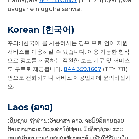
Hamagara
844.359.1607
(TTY 711) cyangwa
uvugane n'uguha serivisi.
Korean (한국어)
주의: [한국어]를 사용하시는 경우 무료 언어 지원
서비스를 이용하실 수 있습니다. 이용 가능한 형식
으로 정보를 제공하는 적절한 보조 기구 및 서비스
도 무료로 제공됩니다.
844.359.1607
(TTY 711)
번으로 전화하거나 서비스 제공업체에 문의하십시
오.
Laos (ລາວ)
ເຊີນຊາບ: ຖ້າທ່ານເວົ້າພາສາ ລາວ, ຈະມີບໍລິການຊ່ວຍ
ດ້ານພາສາແບບບໍ່ເສຍຄ່າໃຫ້ທ່ານ. ມີເຄື່ອງຊ່ວຍ ແລະ
ການບໍລິການແບບບໍ່ເສຍຄ່າທີ່ເໝາະສົມເພື່ອໃຫ້ຂໍ້ມູນໃນ