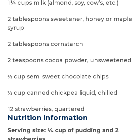
1¼ cups milk (almond, soy, cow’s, etc.)
2 tablespoons sweetener, honey or maple
syrup
2 tablespoons cornstarch
2 teaspoons cocoa powder, unsweetened
⅓ cup semi sweet chocolate chips
⅓ cup canned chickpea liquid, chilled
12 strawberries, quartered
Nutrition information
Serving size: ¼ cup of pudding and 2
strawberries