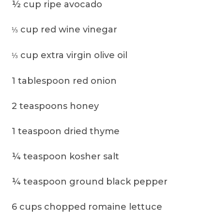
½ cup ripe avocado
cup red wine vinegar
⅓
cup extra virgin olive oil
⅓
1 tablespoon red onion
2 teaspoons honey
1 teaspoon dried thyme
¼ teaspoon kosher salt
¼ teaspoon ground black pepper
6 cups chopped romaine lettuce