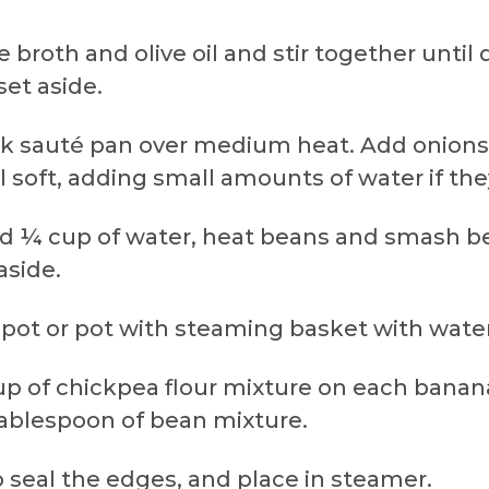
e broth and olive oil and stir together unti
set aside.
ick sauté pan over medium heat. Add onions
l soft, adding small amounts of water if they
nd ¼ cup of water, heat beans and smash b
aside.
pot or pot with steaming basket with water 
up of chickpea flour mixture on each banana
tablespoon of bean mixture.
 seal the edges, and place in steamer.