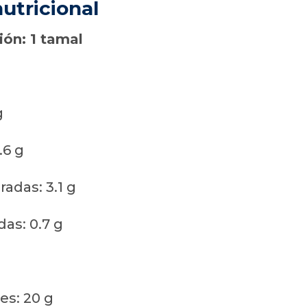
utricional
ón: 1 tamal
g
.6 g
adas: 3.1 g
das: 0.7 g
es: 20 g