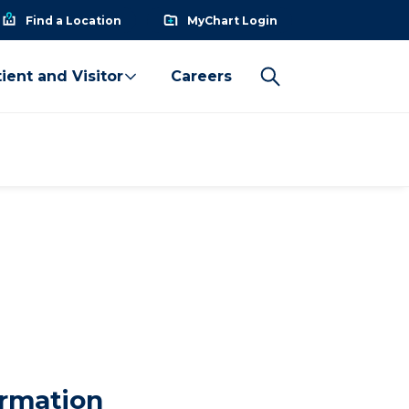
Find a Location
MyChart Login
ient and Visitor
Careers
ormation