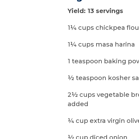
Yield: 13 servings
1¼ cups chickpea flou
1¼ cups masa harina
1 teaspoon baking po
½ teaspoon kosher sa
2½ cups vegetable bro
added
¼ cup extra virgin olive
½ cup diced onion