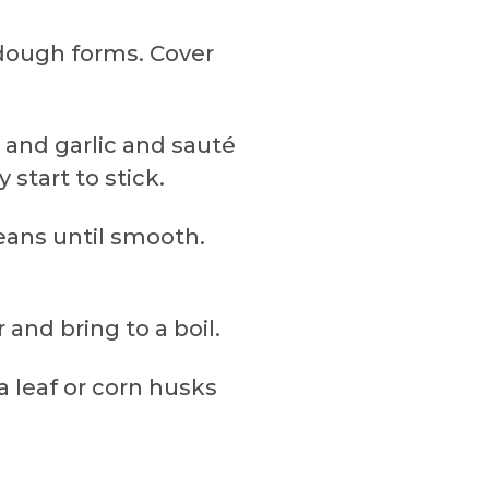
l dough forms. Cover
 and garlic and sauté
 start to stick.
eans until smooth.
and bring to a boil.
 leaf or corn husks