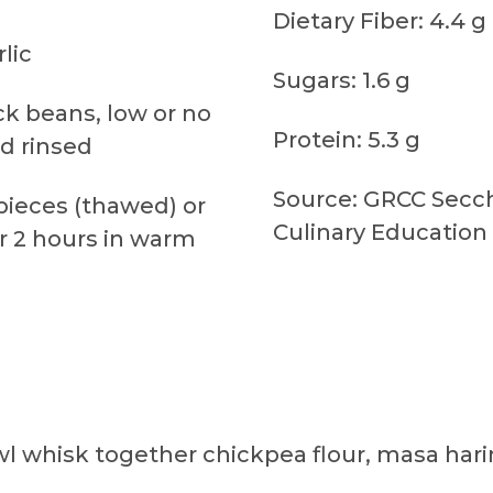
Dietary Fiber: 4.4 g
lic
Sugars: 1.6 g
k beans, low or no
Protein: 5.3 g
nd rinsed
Source: GRCC Secchi
pieces (thawed) or
Culinary Education
r 2 hours in warm
owl whisk together chickpea flour, masa ha