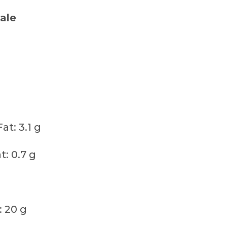
male
t: 3.1 g
: 0.7 g
: 20 g