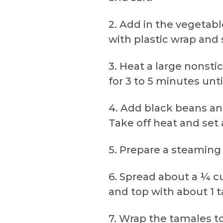
2. Add in the vegetabl
with plastic wrap and 
3. Heat a large nonst
for 3 to 5 minutes unti
4. Add black beans a
Take off heat and set 
5. Prepare a steaming 
6. Spread about a ¼ c
and top with about 1 
7. Wrap the tamales to