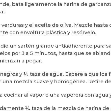
ande, bata ligeramente la harina de garbanzo
al.
 verduras y el aceite de oliva. Mezcle hast
nte con envoltura plástica y resérvelo.
edio un sartén grande antiadherente para sa
ltéelos por 3 a 5 minutos, hasta que se abla
mienzan a pegar.
 negros y ¼ taza de agua. Espere a que los fr
ar una mezcla suave y homogénea. Retire del
ra cocinar al vapor o una vaporera con agua y
adamente ¼ taza de la mezcla de harina de