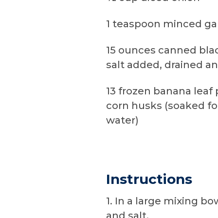
1 teaspoon minced gar
15 ounces canned blac
salt added, drained a
13 frozen banana leaf 
corn husks (soaked fo
water)
Instructions
1. In a large mixing b
and salt.