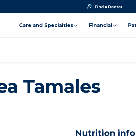
Find a Doctor
Care and Specialties
Financial
Pat
ea Tamales
Nutrition inf